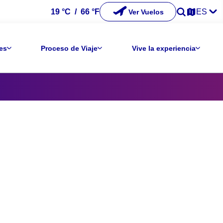
19 °C
/
66 °F
ES
Ver Vuelos
es
Proceso de Viaje
Vive la experiencia