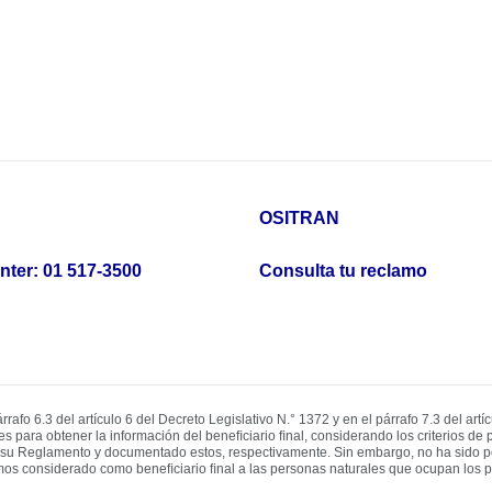
OSITRAN
nter: 01 517-3500
Consulta tu reclamo
árrafo 6.3 del artículo 6 del Decreto Legislativo N.° 1372 y en el párrafo 7.3 del 
 obtener la información del beneﬁciario ﬁnal, considerando los criterios de propie
de su Reglamento y documentado estos, respectivamente. Sin embargo, no ha sido pos
mos considerado como beneﬁciario ﬁnal a las personas naturales que ocupan los pu