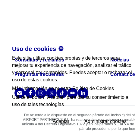
Uso de cookies 🍪
Este sitio utiliza cookies propias y de terceros para
Consultas y reclamos
Noticias
mejorar tu experiencia de navegación, analizar el tráfico
y personalizar contenidos. Puedes aceptar o rechazar el
Preguntas frecuentes
Contact ce
uso de estas cookies.
Más información en nuestra
Política de Cookies
Utilice el botón "Aceptar" para dar su consentimiento al
uso de tales tecnologías
De acuerdo a lo dispuesto en el segundo párrafo del inciso c) del p
AIRPORT PARTNERS S.R.L. ha realizado los mecanismos razonables para
Aceptar
Administrar cookies
artículo 4 del Decreto Legislativo 1372 y en los párrafos 5.1 al 5.4 
párrafo precedente por lo que he