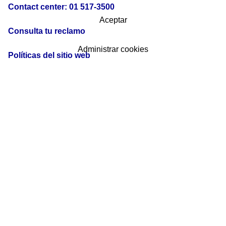
Contact center: 01 517-3500
Aceptar
Consulta tu reclamo
Administrar cookies
Políticas del sitio web
De acuerdo a lo dispuesto en el segundo párrafo del inciso c) del párrafo
6.3 del artículo 6 del Decreto Legislativo N.° 1372 y en el párrafo 7.3 del
artículo 7 del Decreto Supremo N.° 003-2019-EF, se comunica que LIMA
AIRPORT PARTNERS S.R.L. ha realizado los mecanismos razonables
para obtener la información del beneﬁciario ﬁnal, considerando los
criterios de propiedad y control previstos en los literales a) y b) del
párrafo 4.1 del artículo 4 del Decreto Legislativo 1372 y en los párrafos
5.1 al 5.4 de su Reglamento y documentado estos, respectivamente. Sin
embargo, no ha sido posible identiﬁcar al beneﬁciario ﬁnal bajo los
criterios señalados en el párrafo precedente por lo que hemos
considerado como beneﬁciario ﬁnal a las personas naturales que ocupan
los puestos administrativos superiores.