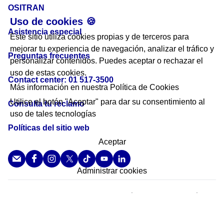
OSITRAN
Uso de cookies 🍪
Asistencia especial
Este sitio utiliza cookies propias y de terceros para
mejorar tu experiencia de navegación, analizar el tráfico y
Preguntas frecuentes
personalizar contenidos. Puedes aceptar o rechazar el
uso de estas cookies.
Contact center: 01 517-3500
Más información en nuestra
Política de Cookies
Utilice el botón "Aceptar" para dar su consentimiento al
Consulta tu reclamo
uso de tales tecnologías
Políticas del sitio web
Aceptar
Administrar cookies
De acuerdo a lo dispuesto en el segundo párrafo del inciso c) del párrafo
6.3 del artículo 6 del Decreto Legislativo N.° 1372 y en el párrafo 7.3 del
artículo 7 del Decreto Supremo N.° 003-2019-EF, se comunica que LIMA
AIRPORT PARTNERS S.R.L. ha realizado los mecanismos razonables