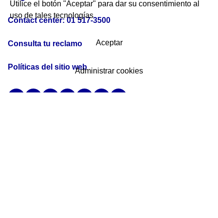
Utilice el botón "Aceptar" para dar su consentimiento al
uso de tales tecnologías
Contact center: 01 517-3500
Aceptar
Consulta tu reclamo
Políticas del sitio web
Administrar cookies
De acuerdo a lo dispuesto en el segundo párrafo del inciso c) del párrafo
6.3 del artículo 6 del Decreto Legislativo N.° 1372 y en el párrafo 7.3 del
artículo 7 del Decreto Supremo N.° 003-2019-EF, se comunica que LIMA
AIRPORT PARTNERS S.R.L. ha realizado los mecanismos razonables
para obtener la información del beneﬁciario ﬁnal, considerando los
criterios de propiedad y control previstos en los literales a) y b) del
párrafo 4.1 del artículo 4 del Decreto Legislativo 1372 y en los párrafos
5.1 al 5.4 de su Reglamento y documentado estos, respectivamente. Sin
embargo, no ha sido posible identiﬁcar al beneﬁciario ﬁnal bajo los
criterios señalados en el párrafo precedente por lo que hemos
considerado como beneﬁciario ﬁnal a las personas naturales que ocupan
los puestos administrativos superiores.