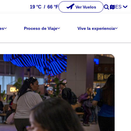
19 °C
/
66 °F
ES
Ver Vuelos
es
Proceso de Viaje
Vive la experiencia