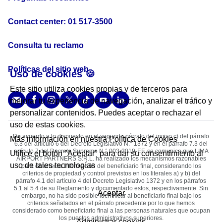
Contact center: 01 517-3500
Consulta tu reclamo
Políticas del sitio web
Uso de cookies 🍪
Este sitio utiliza cookies propias y de terceros para
mejorar tu experiencia de navegación, analizar el tráfico y
personalizar contenidos. Puedes aceptar o rechazar el
uso de estas cookies.
De acuerdo a lo dispuesto en el segundo párrafo del inciso c) del párrafo
Más información en nuestra
Política de Cookies
6.3 del artículo 6 del Decreto Legislativo N.° 1372 y en el párrafo 7.3 del
artículo 7 del Decreto Supremo N.° 003-2019-EF, se comunica que LIMA
Utilice el botón "Aceptar" para dar su consentimiento al
AIRPORT PARTNERS S.R.L. ha realizado los mecanismos razonables
uso de tales tecnologías
para obtener la información del beneﬁciario ﬁnal, considerando los
criterios de propiedad y control previstos en los literales a) y b) del
párrafo 4.1 del artículo 4 del Decreto Legislativo 1372 y en los párrafos
5.1 al 5.4 de su Reglamento y documentado estos, respectivamente. Sin
Aceptar
embargo, no ha sido posible identiﬁcar al beneﬁciario ﬁnal bajo los
criterios señalados en el párrafo precedente por lo que hemos
considerado como beneﬁciario ﬁnal a las personas naturales que ocupan
los puestos administrativos superiores.
Administrar cookies